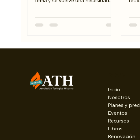
tema y se vuelve una necesidad.
teolo
No se llega al Sermón del Monte
past
por curiosidad académica ni por
tran
interés doctrinal, sino por hambre.
las t
Se puede caminar demasiado
prot
tiempo con una fe sincera pero
amba
fatigada; se aprende a creer, a
pose
servir y a explicar, pero no se está
disti
seguro de haber aprendido a vivir.
refl
acció
Menu
mien
cent
Inicio
acom
Nosotros
comu
Planes y prec
Eventos
Recursos
Libros
Renovación