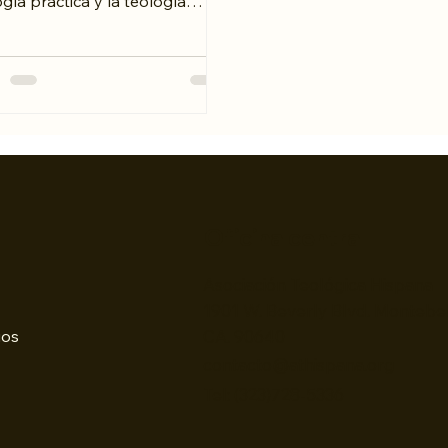
gía práctica y la teología
oral, analizando sus orígenes,
sformaciones y diferencias en
radiciones católica y
estante. Se muestra cómo
s, aunque relacionadas,
en objetos y enfoques
ntos: la teología práctica
exiona críticamente sobre la
n de la Iglesia en la sociedad,
Oficina central
tras la teología pastoral se
ra en el cuidado,
Asociación Teológica Hispana
pañamiento y vida
1901 W. Beverly Blvd. Montebel
nitaria de los creyent
CA. 90640
ios
contacto@athispana.org
Tel: (323)728-5336