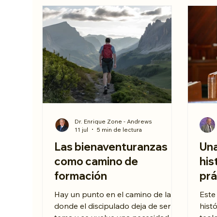
Dr. Enrique Zone - Andrews
11 jul
5 min de lectura
Las bienaventuranzas
Una
como camino de
his
formación
prá
pas
Hay un punto en el camino de la fe
Este
donde el discipulado deja de ser un
hist