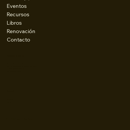
Eventos
Recursos
Libros
Renovación
Contacto
Oficina central
Asociación Teológica Hispana
1901 W. Beverly Blvd. Montebello, CA. 90640
contacto@athispana.org
Tel: (323)728-5336
Social
Instagram
Facebook
© 2025 ATH | Creado por
Álvaro Reyes