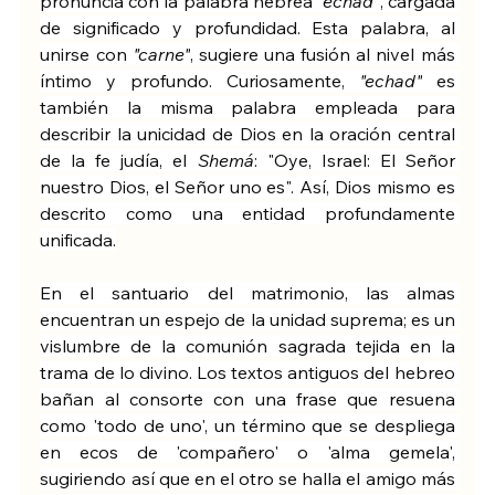
pronuncia con la palabra hebrea 
"echad"
, cargada 
de significado y profundidad. Esta palabra, al 
unirse con 
"carne"
, sugiere una fusión al nivel más 
íntimo y profundo. Curiosamente, 
"echad"
 es 
también la misma palabra empleada para 
describir la unicidad de Dios en la oración central 
de la fe judía, el 
Shemá
: "Oye, Israel: El Señor 
nuestro Dios, el Señor uno es". Así, Dios mismo es 
descrito como una entidad profundamente 
unificada.
En el santuario del matrimonio, las almas 
encuentran un espejo de la unidad suprema; es un 
vislumbre de la comunión sagrada tejida en la 
trama de lo divino. Los textos antiguos del hebreo 
bañan al consorte con una frase que resuena 
como 'todo de uno', un término que se despliega 
en ecos de 'compañero' o 'alma gemela', 
sugiriendo así que en el otro se halla el amigo más 