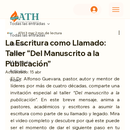
Todas las entradas
ATH
3 mar
2 min de lectura
Todas las entradas
La Escritura como Llamado:
Noticias
Taller “Del Manuscrito a la
Lectura
Publicación”
Multimedia
Artículos
Actualizado:
15 abr
El Dr. Alfonso Guevara, pastor, autor y mentor de 
Video
líderes por más de cuatro décadas, comparte una 
invitación especial al taller 
“Del manuscrito a la 
publicación”
. En este breve mensaje, anima a 
pastores, académicos y escritores a asumir la 
escritura como parte de su llamado y legado. Mira 
el video completo y descubre por qué este puede 
ser el momento de dar el siguiente paso en tu 