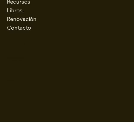
Recursos
Libros
Renovación
Contacto
Oficina central
Asociación Teológica Hispana
1901 W. Beverly Blvd. Montebello, CA. 90640
contacto@athispana.org
Tel: (323)728-5336
Social
Instagram
Facebook
© 2025 ATH | Creado por
Álvaro Reyes