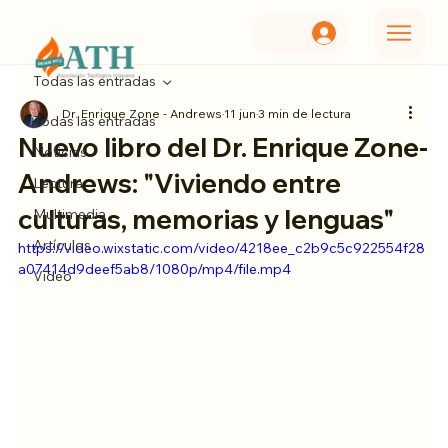
Todas las entradas
Dr. Enrique Zone - Andrews
11 jun
3 min de lectura
Todas las entradas
Nuevo libro del Dr. Enrique Zone-
Noticias
Andrews: "Viviendo entre
Lectura
culturas, memorias y lenguas"
Multimedia
Artículos
https://video.wixstatic.com/video/4218ee_c2b9c5c922554f28
a07414d9deef5ab8/1080p/mp4/file.mp4
Video